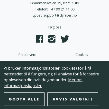
Drammensveien 39, 0271 Oslo
Telefon:
+47 90 21 11 00
Epost:
support@dyrebar.no
Følg oss
Personvern
Cookies
Dyrebar.no er en del av HQ Norden AS. Programvaren,
Vi bruker informasjonskapsler (cookies) for å få
brukergrensesnittet og alt innhold på denne hjemmesiden er
nettstedet til å fungere, og til analyse for å forbedre
opphavsrettslig beskyttet og tilhørende HQ Norden AS. Hele
opplevelsen din hvis du godtar det.
Mer om
eller deler av innholdet kan ikke kopieres, reproduseres eller på
informasjonskapsler
.
annen måte utnyttes uten at det foreligger skriftlig
godkjennelse fra HQ Norden AS.
GODTA ALLE
AVVIS VALGFRIE