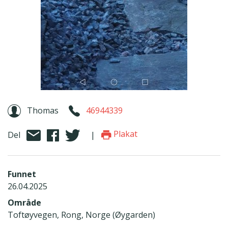
Thomas
46944339
Plakat
Del
|
Funnet
26.04.2025
Område
Toftøyvegen, Rong, Norge (Øygarden)