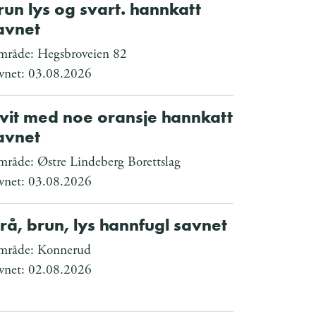
run lys og svart. hannkatt
avnet
råde: Hegsbroveien 82
vnet: 03.08.2026
vit med noe oransje hannkatt
avnet
råde: Østre Lindeberg Borettslag
vnet: 03.08.2026
rå, brun, lys hannfugl savnet
råde: Konnerud
vnet: 02.08.2026