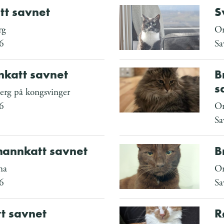
tt savnet
S
rg
Om
6
Sa
katt savnet
B
s
rg på kongsvinger
6
Om
Sa
annkatt savnet
B
na
Om
6
Sa
t savnet
R