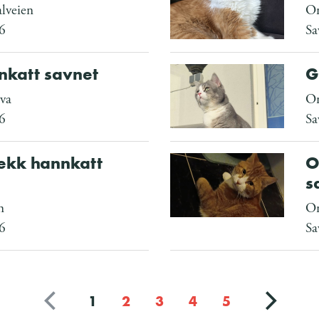
lveien
Om
6
Sa
nkatt savnet
G
va
Om
6
Sa
flekk hannkatt
O
s
n
Om
6
Sa
1
2
3
4
5