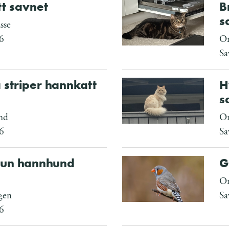
t savnet
B
s
sse
6
Om
Sa
 striper hannkatt
H
s
nd
Om
6
Sa
brun hannhund
G
Om
gen
Sa
6