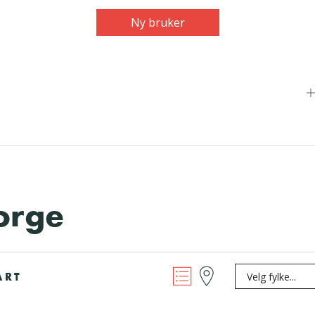
Ny bruker
orge
ART