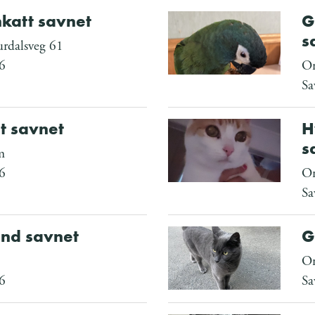
nkatt savnet
G
s
rdalsveg 61
6
Om
Sa
t savnet
H
s
m
6
Om
Sa
nd savnet
G
Om
6
Sa