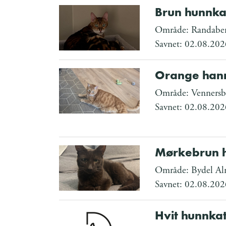
Brun hunnka
Område: Randabe
Savnet: 02.08.202
Orange hann
Område: Vennersbe
Savnet: 02.08.202
Mørkebrun h
Område: Bydel Al
Savnet: 02.08.202
Hvit hunnkat