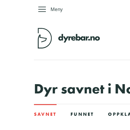
Meny
Dyr savnet i N
SAVNET
FUNNET
OPPKL