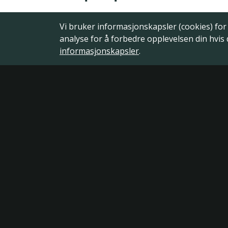
Vi bruker informasjonskapsler (cookies) for å
analyse for å forbedre opplevelsen din hvis
informasjonskapsler
.
Latif Altunbas
47922818