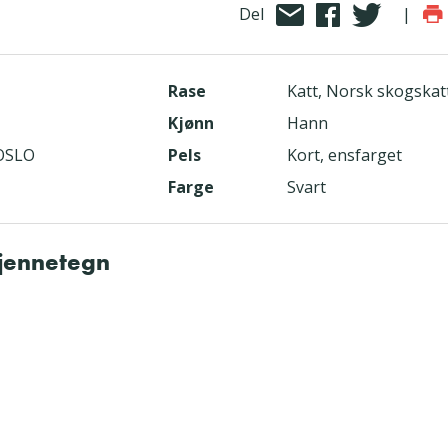
Del
|
Rase
Katt, Norsk skogskat
Kjønn
Hann
 OSLO
Pels
Kort, ensfarget
Farge
Svart
kjennetegn