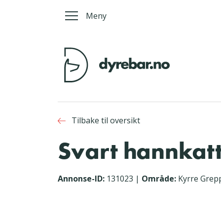
Meny
Tilbake til oversikt
Svart hannkatt
Annonse-ID:
131023
|
Område:
Kyrre Grepp