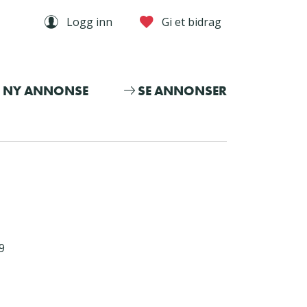
Logg inn
Gi et bidrag
NY ANNONSE
SE ANNONSER
9