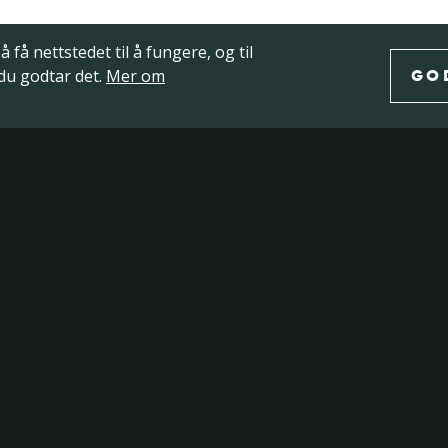
 få nettstedet til å fungere, og til
 du godtar det.
Mer om
GO
Del
|