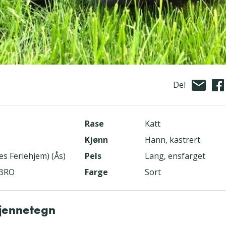
Del
Rase
Katt
Kjønn
Hann, kastrert
s Feriehjem) (Ås)
Pels
Lang, ensfarget
RBRO
Farge
Sort
kjennetegn