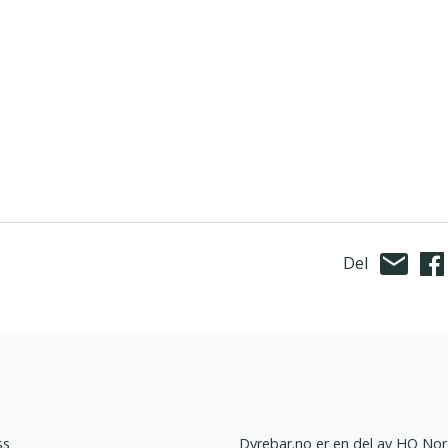
Del
ss
Dyrebar.no er en del av HQ Nor