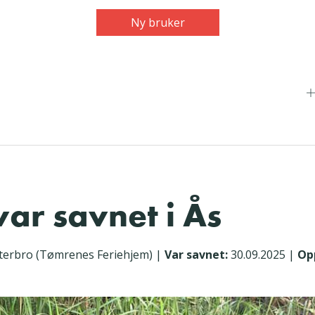
Ny bruker
var savnet i Ås
terbro (Tømrenes Feriehjem)
|
Var savnet:
30.09.2025
|
Op