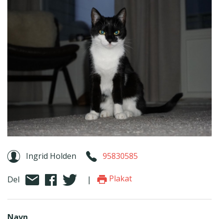
Ingrid Holden
95830585
Plakat
Del
|
Navn