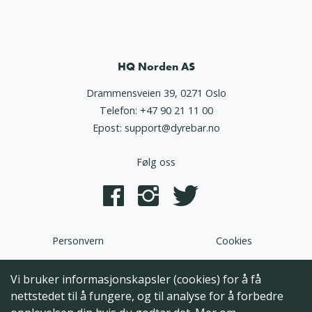
HQ Norden AS
Drammensveien 39, 0271 Oslo
Telefon:
+47 90 21 11 00
Epost:
support@dyrebar.no
Følg oss
Personvern
Cookies
Dyrebar.no er en del av HQ Norden AS. Programvaren,
Vi bruker informasjonskapsler (cookies) for å få
brukergrensesnittet og alt innhold på denne hjemmesiden er
nettstedet til å fungere, og til analyse for å forbedre
opphavsrettslig beskyttet og tilhørende HQ Norden AS. Hele