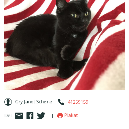
Gry Janet Schøne
41259159
Plakat
Del
|