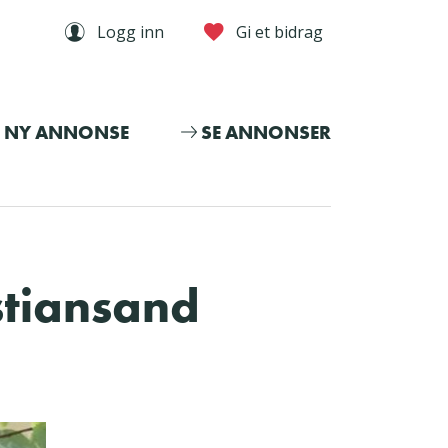
Logg inn
Gi et bidrag
NY ANNONSE
SE ANNONSER
stiansand