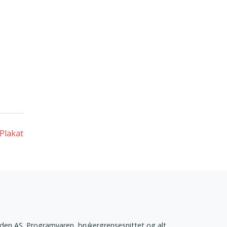
Plakat
den AS. Programvaren, brukergrensesnittet og alt