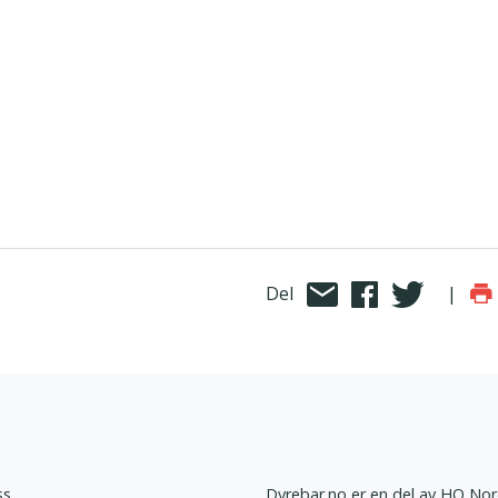
Del
|
ss
Dyrebar.no er en del av HQ Nor