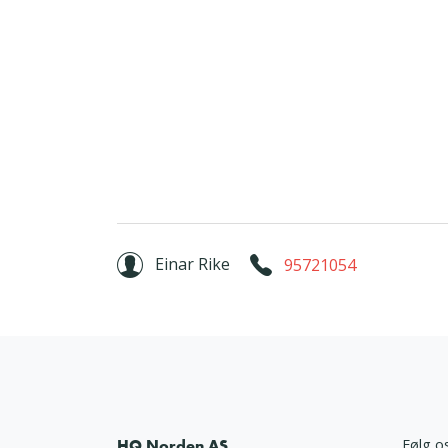
Einar Rike
95721054
HQ Norden AS
Følg o