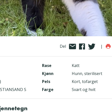
Del
|
Rase
Katt
Kjønn
Hunn, sterilisert
)
Pels
Kort, tofarget
RISTIANSAND S
Farge
Svart og hvit
kjennetegn