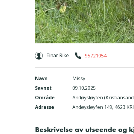
Einar Rike
95721054
Navn
Missy
Savnet
09.10.2025
Område
Andøysløyfen (Kristiansand
Adresse
Andøysløyfen 149, 4623 K
Beskrivelse av utseende og 