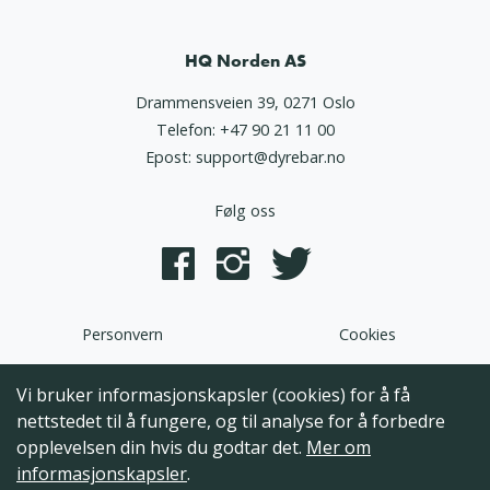
HQ Norden AS
Drammensveien 39, 0271 Oslo
Telefon:
+47 90 21 11 00
Epost:
support@dyrebar.no
Følg oss
Personvern
Cookies
Dyrebar.no er en del av HQ Norden AS. Programvaren,
Vi bruker informasjonskapsler (cookies) for å få
brukergrensesnittet og alt innhold på denne hjemmesiden er
nettstedet til å fungere, og til analyse for å forbedre
opphavsrettslig beskyttet og tilhørende HQ Norden AS. Hele
opplevelsen din hvis du godtar det.
Mer om
eller deler av innholdet kan ikke kopieres, reproduseres eller på
informasjonskapsler
.