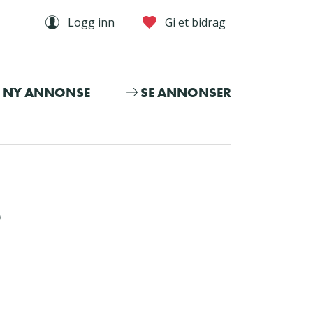
Logg inn
Gi et bidrag
NY ANNONSE
SE ANNONSER
o