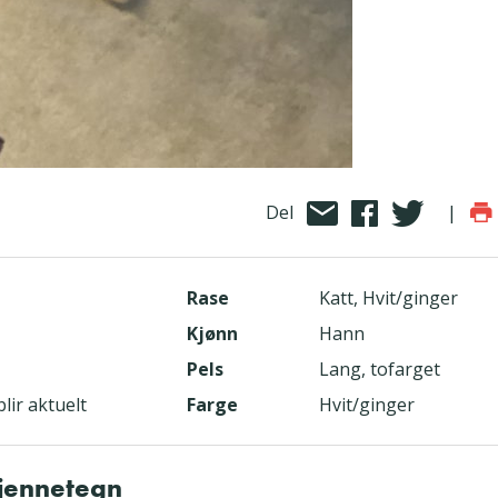
Del
|
Rase
Katt, Hvit/ginger
Kjønn
Hann
Pels
Lang, tofarget
lir aktuelt
Farge
Hvit/ginger
kjennetegn