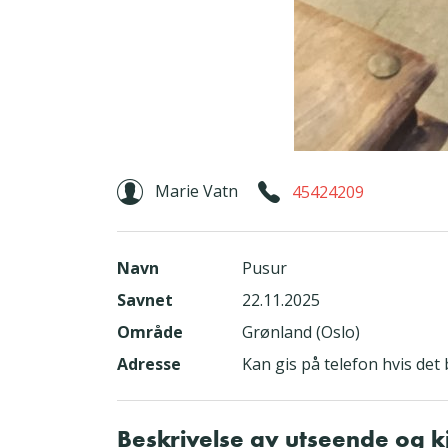
Marie Vatn
45424209
Navn
Pusur
Savnet
22.11.2025
Område
Grønland (Oslo)
Adresse
Kan gis på telefon hvis det b
Beskrivelse av utseende og 