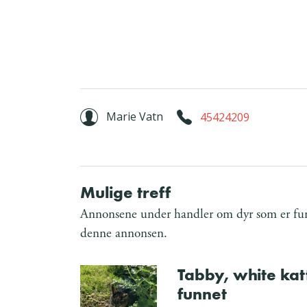
Marie Vatn
45424209
Mulige treff
Annonsene under handler om dyr som er funn
denne annonsen.
Tabby, white kat
funnet