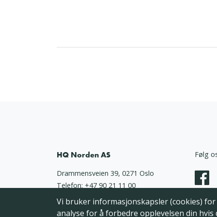
HQ Norden AS
Følg o
Drammensveien 39, 0271 Oslo
Telefon:
+47 90 21 11 00
Epost:
support@dyrebar.no
Vi bruker informasjonskapsler (cookies) for å
Person
analyse for å forbedre opplevelsen din hvis