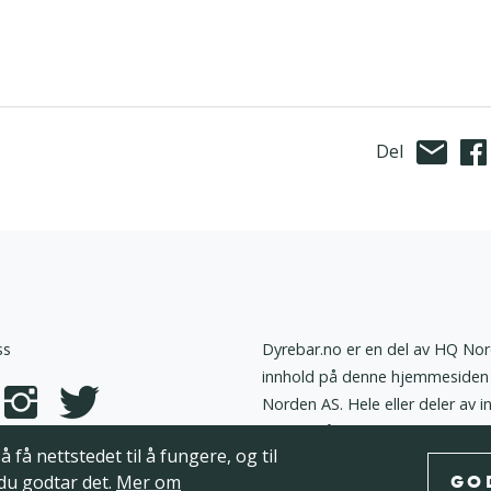
Del
ss
Dyrebar.no er en del av HQ Nor
innhold på denne hjemmesiden 
Norden AS. Hele eller deler av i
annen måte utnyttes uten at det
 få nettstedet til å fungere, og til
AS.
vern
Cookies
 du godtar det.
Mer om
GO