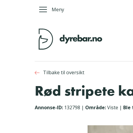
Meny
Tilbake til oversikt
Rød stripete k
Annonse-ID:
132798
|
Område:
Viste
|
Ble 