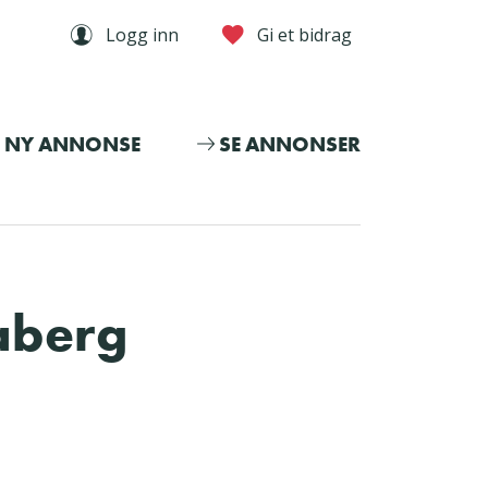
Logg inn
Gi et bidrag
NY ANNONSE
SE ANNONSER
daberg