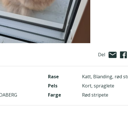
Del
Rase
Katt, Blanding, rød st
Pels
Kort, spraglete
NDABERG
Farge
Rød stripete