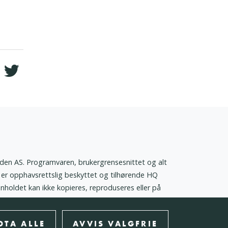
den AS. Programvaren, brukergrensesnittet og alt
er opphavsrettslig beskyttet og tilhørende HQ
nnholdet kan ikke kopieres, reproduseres eller på
 foreligger skriftlig godkjennelse fra HQ Norden
DTA ALLE
AVVIS VALGFRIE