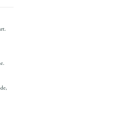
rt.
e.
lde,