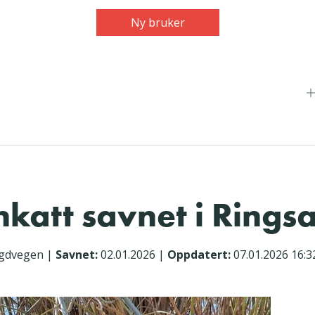
Ny bruker
nkatt savnet i Rings
gdvegen
|
Savnet:
02.01.2026
|
Oppdatert:
07.01.2026 16:3