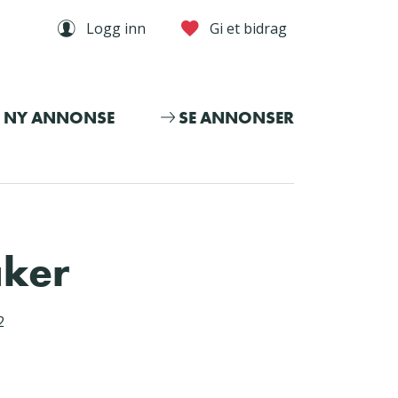
Logg inn
Gi et bidrag
NY ANNONSE
SE ANNONSER
aker
2