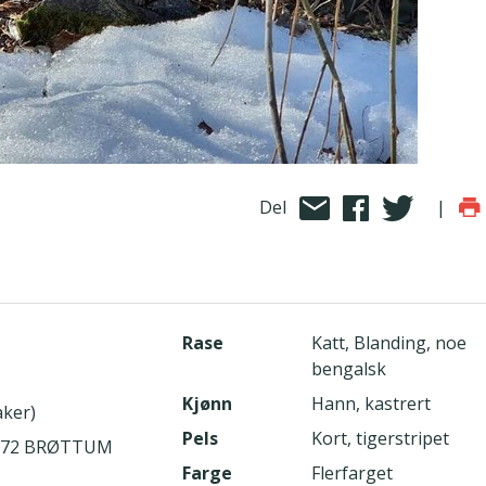
Del
|
Rase
Katt, Blanding, noe
bengalsk
Kjønn
Hann, kastrert
ker)
Pels
Kort, tigerstripet
2372 BRØTTUM
Farge
Flerfarget