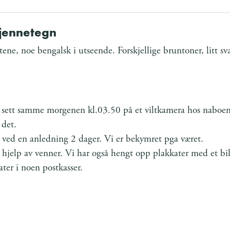
kjennetegn
ne, noe bengalsk i utseende. Forskjellige bruntoner, litt sva
st sett samme morgenen kl.03.50 på et viltkamera hos naboen
 det.
 ved en anledning 2 dager. Vi er bekymret pga været.
d hjelp av venner. Vi har også hengt opp plakkater med et bi
ter i noen postkasser.