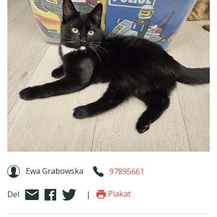
Ewa Grabowska
97895661
Plakat
Del
|