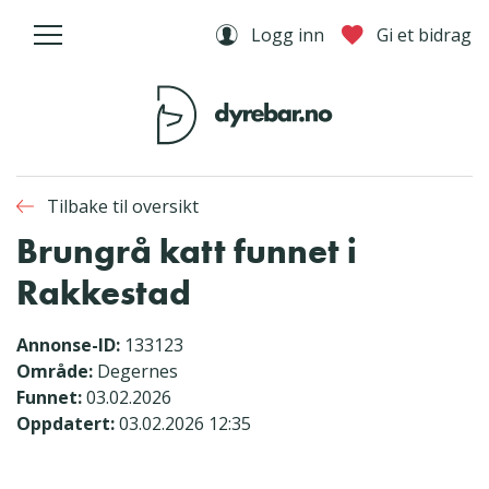
Logg inn
Gi et bidrag
Tilbake til oversikt
Brungrå katt funnet i
Rakkestad
Annonse-ID:
133123
Område:
Degernes
Funnet:
03.02.2026
Oppdatert:
03.02.2026 12:35