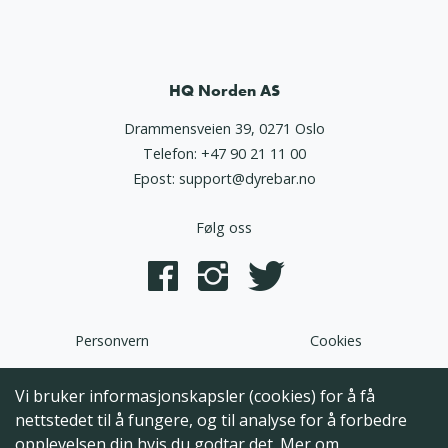
HQ Norden AS
Drammensveien 39, 0271 Oslo
Telefon:
+47 90 21 11 00
Epost:
support@dyrebar.no
Følg oss
Personvern
Cookies
Dyrebar.no er en del av HQ Norden AS. Programvaren,
Vi bruker informasjonskapsler (cookies) for å få
brukergrensesnittet og alt innhold på denne hjemmesiden er
nettstedet til å fungere, og til analyse for å forbedre
opphavsrettslig beskyttet og tilhørende HQ Norden AS. Hele
opplevelsen din hvis du godtar det.
Mer om