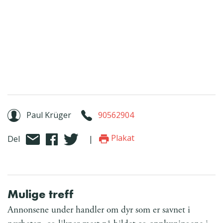
Paul Krüger
90562904
Plakat
Del
|
Mulige treff
Annonsene under handler om dyr som er savnet i