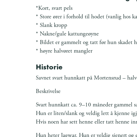
*Kort, svart pels
* Store ører i forhold til hodet (vanlig hos k
* Slank kropp
* Nakne/gule kattungeøyne
* Bildet er gammelt og tatt før hun skadet h
* høyre halvøret mangler
Historie
Savnet svart hunnkatt på Mortensrud – halv
Beskrivelse
Svart hunnkatt ca. 9–10 måneder gammel s
Hun er liten/slank og veldig lett å kjenne ig
Hvis noen har sett henne eller tatt henne in
Hun heter Jagwar. Hun er veldig sjenert og e