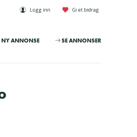
Logg inn
Gi et bidrag
NY ANNONSE
SE ANNONSER
o