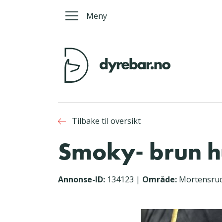
Meny
Tilbake til oversikt
Smoky- brun hu
Annonse-ID:
134123
|
Område:
Mortensru