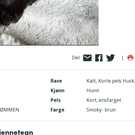
Del
|
Rase
Katt, Korte pels Husk
Kjønn
Hunn
Pels
Kort, ensfarget
STRØMMEN
Farge
Smoky- brun
kjennetegn