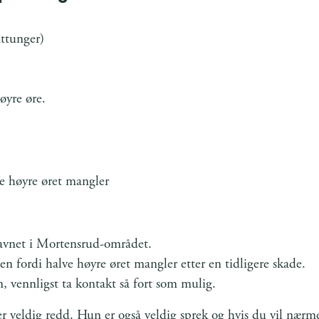
attunger)
øyre øre.
e høyre øret mangler
avnet i Mortensrud-området.
jen fordi halve høyre øret mangler etter en tidligere skade.
n, vennligst ta kontakt så fort som mulig.
r veldig redd. Hun er også veldig sprek og hvis du vil nærm