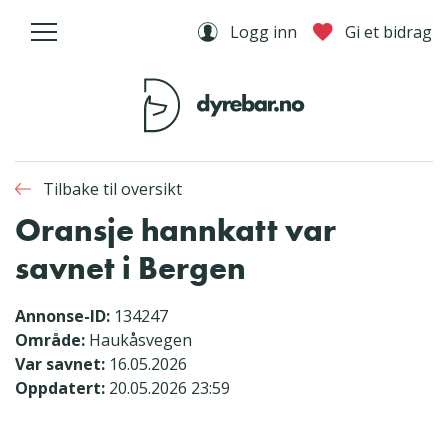
Logg inn
Gi et bidrag
Tilbake til oversikt
Oransje hannkatt var
savnet i Bergen
Annonse-ID:
134247
Område:
Haukåsvegen
Var savnet:
16.05.2026
Oppdatert:
20.05.2026 23:59