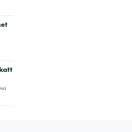
net
katt
vei