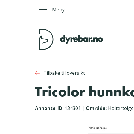
Meny
Tilbake til oversikt
Tricolor hunnka
Annonse-ID:
134301
|
Område:
Holterteig