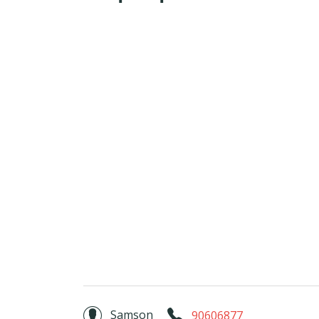
Samson
90606877