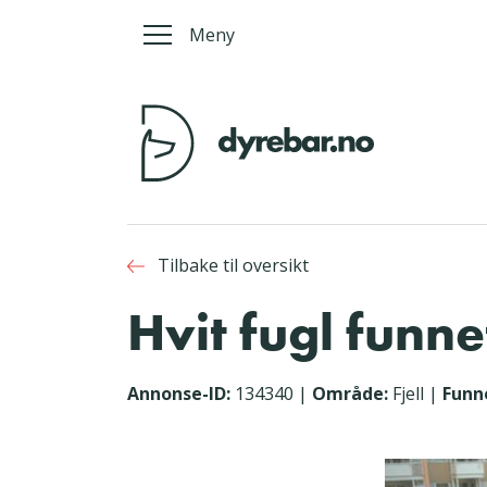
Meny
Tilbake til oversikt
Hvit fugl funn
Annonse-ID:
134340
|
Område:
Fjell
|
Funn