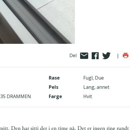
Del
|
Rase
Fugl, Due
Pels
Lang, annet
, 3035 DRAMMEN
Farge
Hvit
mitt. Den har sitti der i en time nå. Det er ingen ring rundt