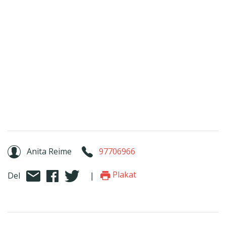
Anita Reime
97706966
Plakat
Del
|