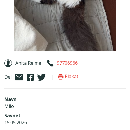
Anita Reime
97706966
Plakat
Del
|
Navn
Milo
Savnet
15.05.2026