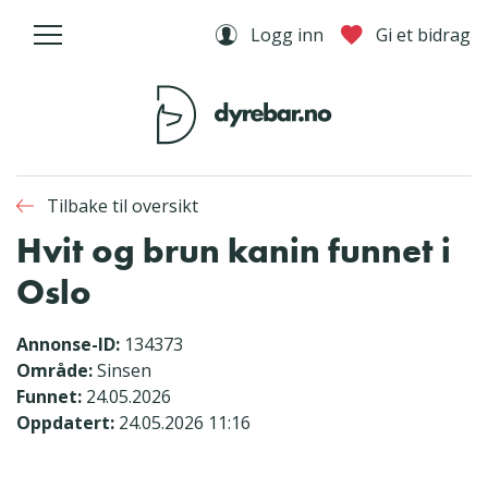
Logg inn
Gi et bidrag
Tilbake til oversikt
Hvit og brun kanin funnet i
Oslo
Annonse-ID:
134373
Område:
Sinsen
Funnet:
24.05.2026
Oppdatert:
24.05.2026 11:16