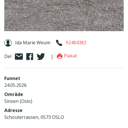
Ida Marie Weum
92484383
Plakat
Del
|
Funnet
24.05.2026
Område
Sinsen (Oslo)
Adresse
Schouterrassen, 0573 OSLO