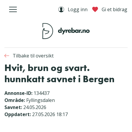
Logg inn
Gi et bidrag
Tilbake til oversikt
Hvit, brun og svart.
hunnkatt savnet i Bergen
Annonse-ID:
134437
Område:
Fyllingsdalen
Savnet:
24.05.2026
Oppdatert:
27.05.2026 18:17