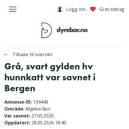
Logg inn
Gi et bidrag
Tilbake til oversikt
Grå, svart gylden hv
hunnkatt var savnet i
Bergen
Annonse-ID:
134446
Område:
Mjølkeråen
Var savnet:
27.05.2026
Oppdatert:
28.05.2026 18:40