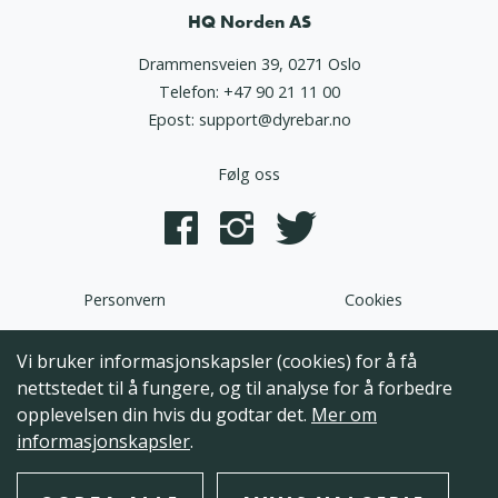
HQ Norden AS
Drammensveien 39, 0271 Oslo
Telefon:
+47 90 21 11 00
Epost:
support@dyrebar.no
Følg oss
Personvern
Cookies
Dyrebar.no er en del av HQ Norden AS. Programvaren,
Vi bruker informasjonskapsler (cookies) for å få
brukergrensesnittet og alt innhold på denne hjemmesiden er
nettstedet til å fungere, og til analyse for å forbedre
opphavsrettslig beskyttet og tilhørende HQ Norden AS. Hele
opplevelsen din hvis du godtar det.
Mer om
eller deler av innholdet kan ikke kopieres, reproduseres eller på
informasjonskapsler
.
annen måte utnyttes uten at det foreligger skriftlig
godkjennelse fra HQ Norden AS.