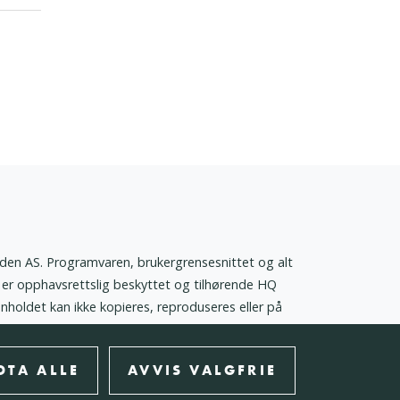
den AS. Programvaren, brukergrensesnittet og alt
er opphavsrettslig beskyttet og tilhørende HQ
nnholdet kan ikke kopieres, reproduseres eller på
 foreligger skriftlig godkjennelse fra HQ Norden
DTA ALLE
AVVIS VALGFRIE