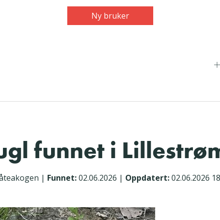
Ny bruker
gl funnet i Lillestrø
råteakogen
|
Funnet:
02.06.2026
|
Oppdatert:
02.06.2026 18