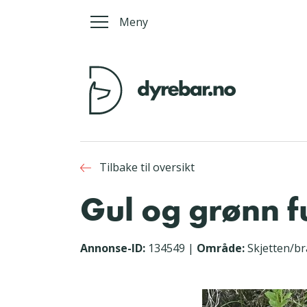
Meny
Tilbake til oversikt
Gul og grønn fu
Annonse-ID:
134549
|
Område:
Skjetten/b