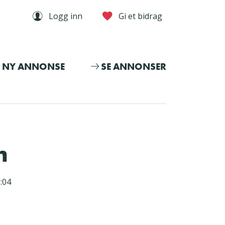
Logg inn
Gi et bidrag
NY ANNONSE
SE ANNONSER
m
:04