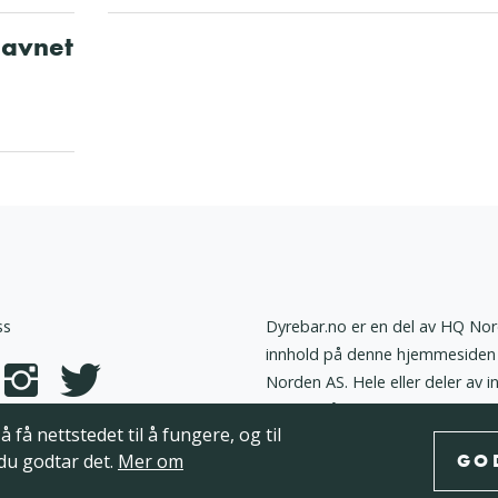
savnet
ss
Dyrebar.no er en del av HQ Nor
innhold på denne hjemmesiden 
Norden AS. Hele eller deler av i
annen måte utnyttes uten at det
 få nettstedet til å fungere, og til
AS.
vern
Cookies
 du godtar det.
Mer om
GO