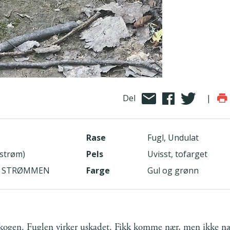
Del
|
Rase
Fugl, Undulat
estrøm)
Pels
Uvisst, tofarget
010 STRØMMEN
Farge
Gul og grønn
skogen. Fuglen virker uskadet. Fikk komme nær, men ikke n