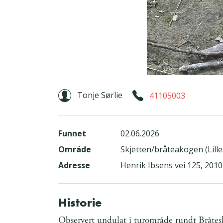
Tonje Sørlie
41105003
Funnet
02.06.2026
Område
Skjetten/bråteakogen (Lill
Adresse
Henrik Ibsens vei 125, 2
Historie
Observert undulat i turområde rundt Bråte