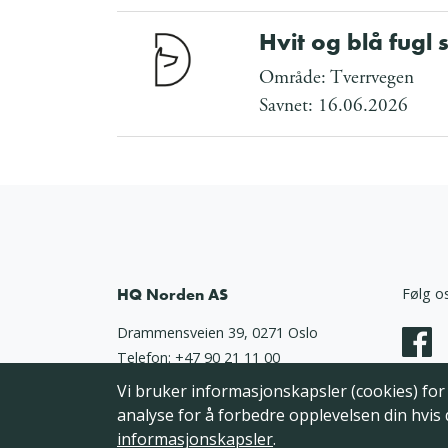
Hvit og blå fugl 
Område: Tverrvegen
Savnet: 16.06.2026
HQ Norden AS
Følg o
Drammensveien 39, 0271 Oslo
Telefon:
+47 90 21 11 00
Epost:
support@dyrebar.no
Vi bruker informasjonskapsler (cookies) for å
Person
analyse for å forbedre opplevelsen din hvis
informasjonskapsler
.