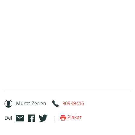
Murat Zerlen
90949416
Plakat
Del
|