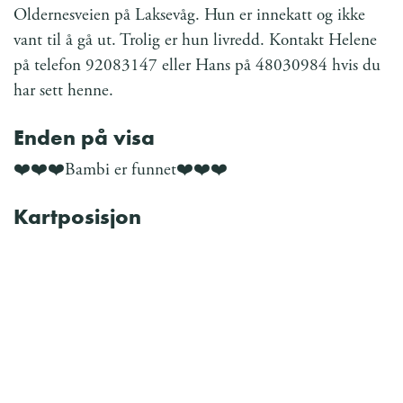
Oldernesveien på Laksevåg. Hun er innekatt og ikke
vant til å gå ut. Trolig er hun livredd. Kontakt Helene
på telefon 92083147 eller Hans på 48030984 hvis du
har sett henne.
Enden på visa
❤️❤️❤️Bambi er funnet❤️❤️❤️
Kartposisjon