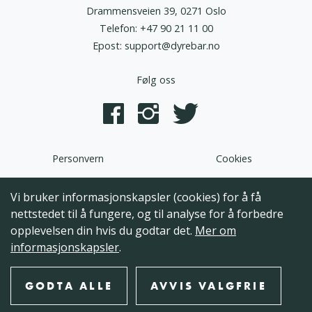
Drammensveien 39, 0271 Oslo
Telefon:
+47 90 21 11 00
Epost:
support@dyrebar.no
Følg oss
Personvern
Cookies
Dyrebar.no er en del av HQ Norden AS. Programvaren,
Vi bruker informasjonskapsler (cookies) for å få
brukergrensesnittet og alt innhold på denne hjemmesiden er
nettstedet til å fungere, og til analyse for å forbedre
opphavsrettslig beskyttet og tilhørende HQ Norden AS. Hele
opplevelsen din hvis du godtar det.
Mer om
eller deler av innholdet kan ikke kopieres, reproduseres eller på
informasjonskapsler
.
annen måte utnyttes uten at det foreligger skriftlig
godkjennelse fra HQ Norden AS.
GODTA ALLE
AVVIS VALGFRIE