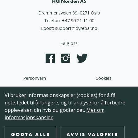
HQ Norden AS
Drammensveien 39, 0271 Oslo
Telefon:
+47 90 21 11 00
Epost:
support@dyrebar.no
Følg oss
Personvern
Cookies
Dyrebar.no er en del av HQ Norden AS. Programvaren,
Vi bruker informasjonskapsler (cookies) for å få
brukergrensesnittet og alt innhold på denne hjemmesiden er
nettstedet til å fungere, og til analyse for å forbedre
opphavsrettslig beskyttet og tilhørende HQ Norden AS. Hele
opplevelsen din hvis du godtar det.
Mer om
eller deler av innholdet kan ikke kopieres, reproduseres eller på
informasjonskapsler
.
annen måte utnyttes uten at det foreligger skriftlig
godkjennelse fra HQ Norden AS.
GODTA ALLE
AVVIS VALGFRIE