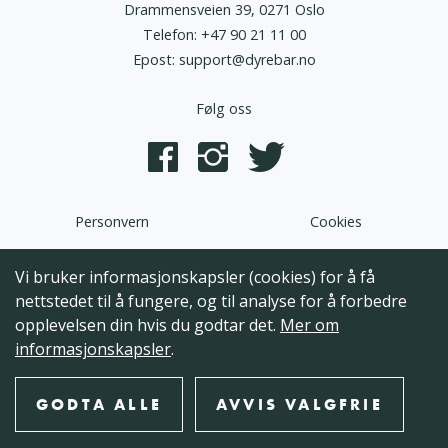
Drammensveien 39, 0271 Oslo
Telefon:
+47 90 21 11 00
Epost:
support@dyrebar.no
Følg oss
Personvern
Cookies
Dyrebar.no er en del av HQ Norden AS. Programvaren,
Vi bruker informasjonskapsler (cookies) for å få
brukergrensesnittet og alt innhold på denne hjemmesiden er
nettstedet til å fungere, og til analyse for å forbedre
opphavsrettslig beskyttet og tilhørende HQ Norden AS. Hele
opplevelsen din hvis du godtar det.
Mer om
eller deler av innholdet kan ikke kopieres, reproduseres eller på
informasjonskapsler
.
annen måte utnyttes uten at det foreligger skriftlig
godkjennelse fra HQ Norden AS.
GODTA ALLE
AVVIS VALGFRIE