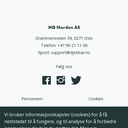
HQ Norden AS
Drammensveien 39, 0271 Oslo
Telefon:
+47 90 21 11 00
Epost:
support@dyrebar.no
Følg oss
Personvern
Cookies
Dyrebar.no er en del av HQ Norden AS. Programvaren,
Vi bruker informasjonskapsler (cookies) for å få
brukergrensesnittet og alt innhold på denne hjemmesiden er
nettstedet til å fungere, og til analyse for å forbedre
opphavsrettslig beskyttet og tilhørende HQ Norden AS. Hele