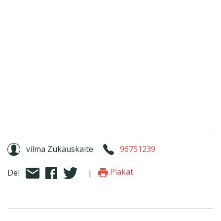
vilma Zukauskaite
96751239
Plakat
Del
|