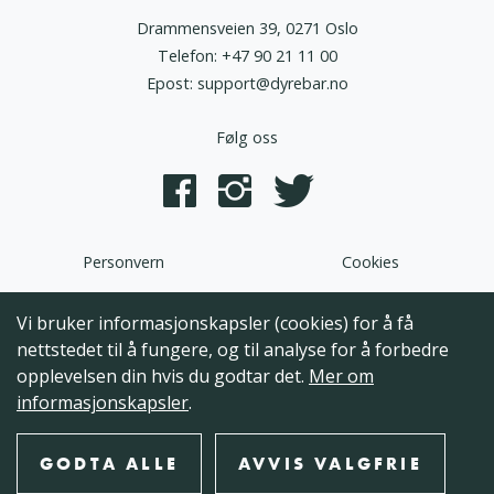
Drammensveien 39, 0271 Oslo
Telefon:
+47 90 21 11 00
Epost:
support@dyrebar.no
Følg oss
Personvern
Cookies
Dyrebar.no er en del av HQ Norden AS. Programvaren,
Vi bruker informasjonskapsler (cookies) for å få
brukergrensesnittet og alt innhold på denne hjemmesiden er
nettstedet til å fungere, og til analyse for å forbedre
opphavsrettslig beskyttet og tilhørende HQ Norden AS. Hele
opplevelsen din hvis du godtar det.
Mer om
eller deler av innholdet kan ikke kopieres, reproduseres eller på
informasjonskapsler
.
annen måte utnyttes uten at det foreligger skriftlig
godkjennelse fra HQ Norden AS.
GODTA ALLE
AVVIS VALGFRIE