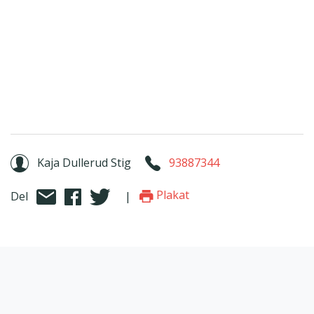
Kaja Dullerud Stig
93887344
Plakat
Del
|