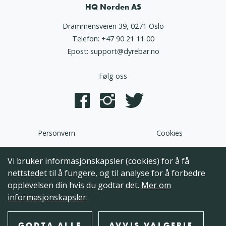
HQ Norden AS
Drammensveien 39, 0271 Oslo
Telefon:
+47 90 21 11 00
Epost:
support@dyrebar.no
Følg oss
Personvern
Cookies
Dyrebar.no er en del av HQ Norden AS. Programvaren,
Vi bruker informasjonskapsler (cookies) for å få
brukergrensesnittet og alt innhold på denne hjemmesiden er
nettstedet til å fungere, og til analyse for å forbedre
opphavsrettslig beskyttet og tilhørende HQ Norden AS. Hele
opplevelsen din hvis du godtar det.
Mer om
eller deler av innholdet kan ikke kopieres, reproduseres eller på
informasjonskapsler
.
annen måte utnyttes uten at det foreligger skriftlig
godkjennelse fra HQ Norden AS.
GODTA ALLE
AVVIS VALGFRIE