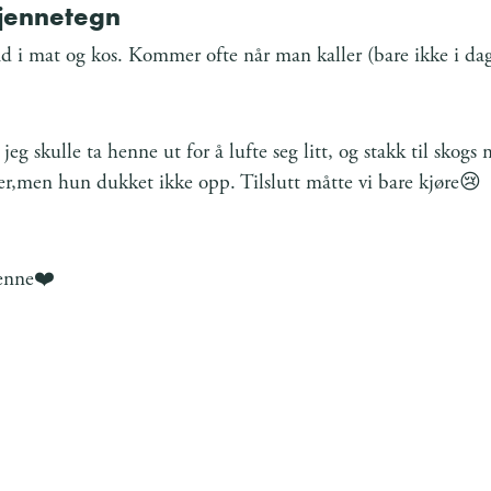
kjennetegn
d i mat og kos. Kommer ofte når man kaller (bare ikke i da
eg skulle ta henne ut for å lufte seg litt, og stakk til skogs
mer,men hun dukket ikke opp. Tilslutt måtte vi bare kjøre😢
henne❤️