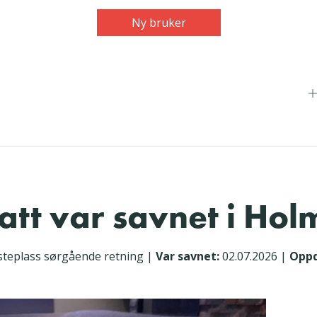
Ny bruker
tt var savnet i Hol
steplass sørgående retning
|
Var savnet:
02.07.2026
|
Oppd