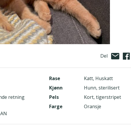
Del
Rase
Katt, Huskatt
Kjønn
Hunn, sterilisert
nde retning
Pels
Kort, tigerstripet
Farge
Oransje
GAN