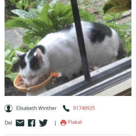
Elisabeth Winther
91749925
Plakat
Del
|