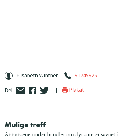
Elisabeth Winther
91749925
Plakat
Del
|
Mulige treff
Annonsene under handler om dyr som er savnet i