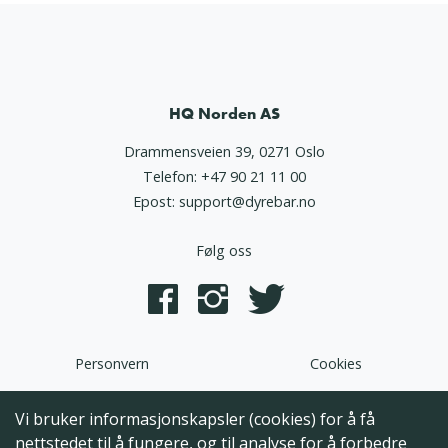
HQ Norden AS
Drammensveien 39, 0271 Oslo
Telefon:
+47 90 21 11 00
Epost:
support@dyrebar.no
Følg oss
Personvern
Cookies
Dyrebar.no er en del av HQ Norden AS. Programvaren,
Vi bruker informasjonskapsler (cookies) for å få
brukergrensesnittet og alt innhold på denne hjemmesiden er
nettstedet til å fungere, og til analyse for å forbedre