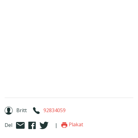
Britt
92834059
Plakat
Del
|