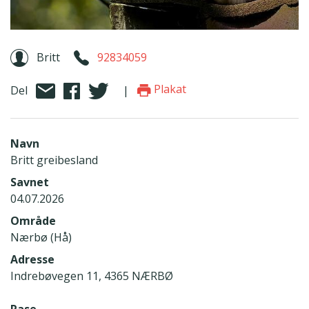
Britt
92834059
Plakat
Del
|
Navn
Britt greibesland
Savnet
04.07.2026
Område
Nærbø (Hå)
Adresse
Indrebøvegen 11, 4365 NÆRBØ
Rase