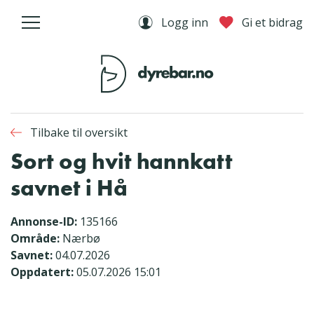
Logg inn
Gi et bidrag
Tilbake til oversikt
Sort og hvit hannkatt
savnet i Hå
Annonse-ID:
135166
Område:
Nærbø
Savnet:
04.07.2026
Oppdatert:
05.07.2026 15:01