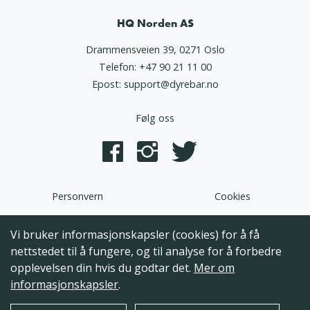
HQ Norden AS
Drammensveien 39, 0271 Oslo
Telefon:
+47 90 21 11 00
Epost:
support@dyrebar.no
Følg oss
Personvern
Cookies
Dyrebar.no er en del av HQ Norden AS. Programvaren,
Vi bruker informasjonskapsler (cookies) for å få
brukergrensesnittet og alt innhold på denne hjemmesiden er
nettstedet til å fungere, og til analyse for å forbedre
opphavsrettslig beskyttet og tilhørende HQ Norden AS. Hele
opplevelsen din hvis du godtar det.
Mer om
eller deler av innholdet kan ikke kopieres, reproduseres eller på
informasjonskapsler
.
annen måte utnyttes uten at det foreligger skriftlig