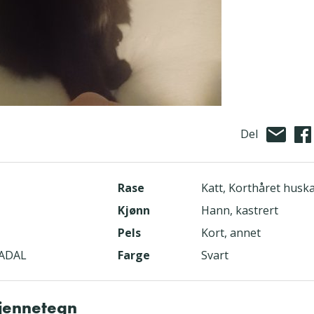
Del
Rase
Katt, Korthåret huska
Kjønn
Hann, kastrert
Pels
Kort, annet
KADAL
Farge
Svart
kjennetegn