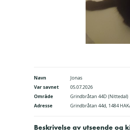
Navn
Jonas
Var savnet
05.07.2026
Område
Grindbråtan 44D (Nittedal)
Adresse
Grindbråtan 44d, 1484 HA
Beskrivelse av utseende og 