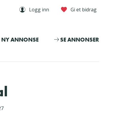
Logg inn
Gi et bidrag
NY ANNONSE
SE ANNONSER
al
27