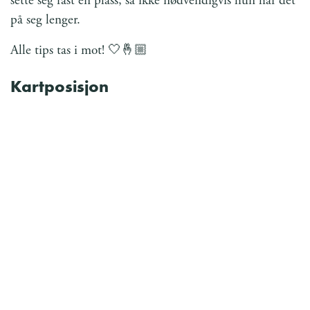
sette seg fast en plass, så ikke nødvendigvis hun har det
på seg lenger.
Alle tips tas i mot! 🤍🤞🏼
Kartposisjon