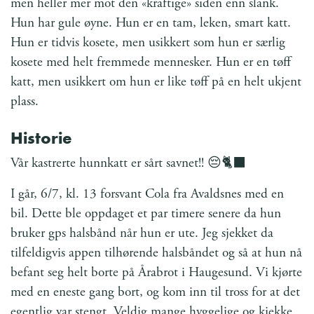
men heller mer mot den «kraftige» siden enn slank.
Hun har gule øyne. Hun er en tam, leken, smart katt.
Hun er tidvis kosete, men usikkert som hun er særlig
kosete med helt fremmede mennesker. Hun er en tøff
katt, men usikkert om hun er like tøff på en helt ukjent
plass.
Historie
Vår kastrerte hunnkatt er sårt savnet!! 😔🐈‍⬛
I går, 6/7, kl. 13 forsvant Cola fra Avaldsnes med en
bil. Dette ble oppdaget et par timere senere da hun
bruker gps halsbånd når hun er ute. Jeg sjekket da
tilfeldigvis appen tilhørende halsbåndet og så at hun nå
befant seg helt borte på Årabrot i Haugesund. Vi kjørte
med en eneste gang bort, og kom inn til tross for at det
egentlig var stengt. Veldig mange hyggelige og kjekke