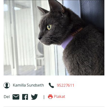
Kamilla Sundseth
95227611
Plakat
Del
|