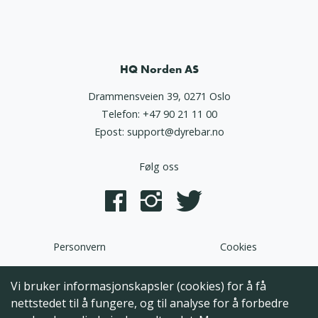
HQ Norden AS
Drammensveien 39, 0271 Oslo
Telefon:
+47 90 21 11 00
Epost:
support@dyrebar.no
Følg oss
Personvern
Cookies
Dyrebar.no er en del av HQ Norden AS. Programvaren,
Vi bruker informasjonskapsler (cookies) for å få
brukergrensesnittet og alt innhold på denne hjemmesiden er
nettstedet til å fungere, og til analyse for å forbedre
opphavsrettslig beskyttet og tilhørende HQ Norden AS. Hele