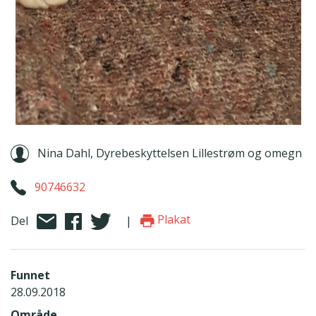
Nina Dahl, Dyrebeskyttelsen Lillestrøm og omegn
90746632
Plakat
Del
|
Funnet
28.09.2018
Område