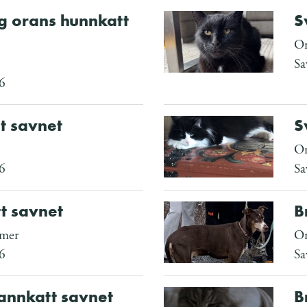
og orans hunnkatt
S
Om
Sa
6
t savnet
S
Om
6
Sa
t savnet
B
mmer
Om
6
Sa
annkatt savnet
B