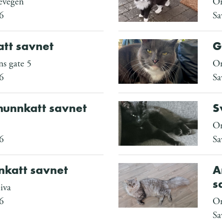
evegen
Om
6
Sa
att savnet
G
s gate 5
Om
6
Sa
hunnkatt savnet
S
Om
6
Sa
nkatt savnet
A
s
iva
6
Om
Sa