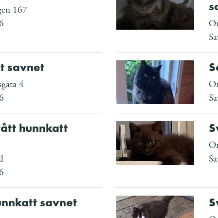
s
gen 167
6
Om
Sa
t savnet
S
sgata 4
Om
6
Sa
ått hunnkatt
S
Om
d
Sa
6
unnkatt savnet
S