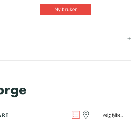
Ny bruker
orge
ART