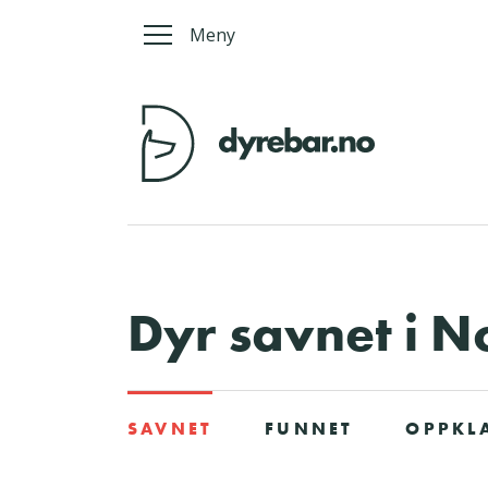
Meny
Dyr savnet i N
SAVNET
FUNNET
OPPKL