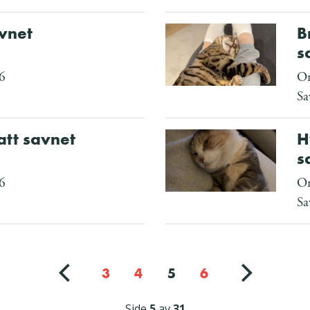
avnet
B
s
6
O
Sa
att savnet
H
s
6
Om
Sa
3
4
5
6
Side
5
av
31