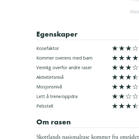
Foto
Egenskaper
6/10
Kosefaktor
8/10
Kommer overens med barn
6/10
Vennlig overfor andre raser
7/10
Aktivitetsnivå
6/10
Mosjonsnivå
4/10
Lett å trene/oppdra
7/10
Pelsstell
Om rasen
Skottlands nasjonalrase kommer fra området