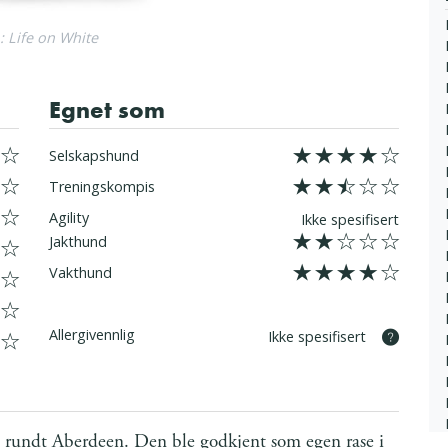
: Life on White
Egnet som
8/10
Selskapshund
5/10
Treningskompis
None/10
Agility
Ikke spesifisert
4/10
Jakthund
8/10
Vakthund
Allergivennlig
Ikke spesifisert
 rundt Aberdeen. Den ble godkjent som egen rase i