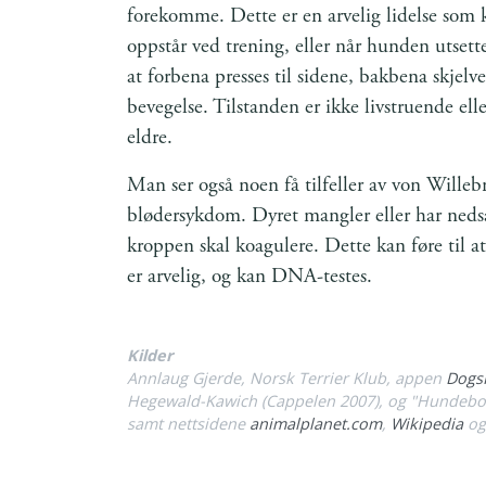
forekomme. Dette er en arvelig lidelse so
oppstår ved trening, eller når hunden utsettes
at forbena presses til sidene, bakbena skjelv
bevegelse. Tilstanden er ikke livstruende ell
eldre.
Man ser også noen få tilfeller av von Willebr
blødersykdom. Dyret mangler eller har nedsat
kroppen skal koagulere. Dette kan føre til 
er arvelig, og kan DNA-testes.
Kilder
Annlaug Gjerde, Norsk Terrier Klub, appen
Dogs
Hegewald-Kawich (Cappelen 2007), og
"Hundebok
samt nettsidene
animalplanet.com
,
Wikipedia
o