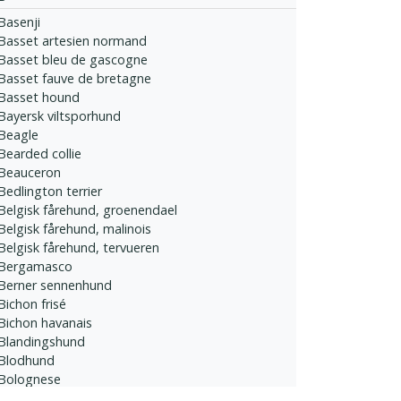
Basenji
Basset artesien normand
Basset bleu de gascogne
Basset fauve de bretagne
Basset hound
Bayersk viltsporhund
Beagle
Bearded collie
Beauceron
Bedlington terrier
Belgisk fårehund, groenendael
Belgisk fårehund, malinois
Belgisk fårehund, tervueren
Bergamasco
Berner sennenhund
Bichon frisé
Bichon havanais
Blandingshund
Blodhund
Bolognese
Bordeaux dogge