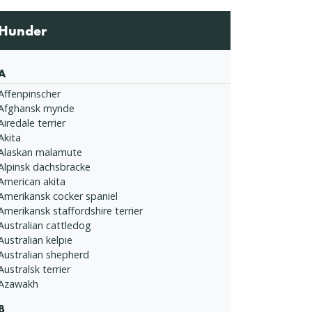
Hunder
A
Affenpinscher
Afghansk mynde
Airedale terrier
Akita
Alaskan malamute
Alpinsk dachsbracke
American akita
Amerikansk cocker spaniel
Amerikansk staffordshire terrier
Australian cattledog
Australian kelpie
Australian shepherd
Australsk terrier
Azawakh
B