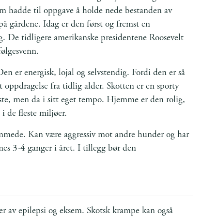
om hadde til oppgave å holde nede bestanden av
 på gårdene. Idag er den først og fremst en
ng. De tidligere amerikanske presidentene Roosevelt
følgesvenn.
Den er energisk, lojal og selvstendig. Fordi den er så
 oppdragelse fra tidlig alder. Skotten er en sporty
e, men da i sitt eget tempo. Hjemme er den rolig,
 i de fleste miljøer.
fremmede. Kan være aggressiv mot andre hunder og har
mes 3-4 ganger i året. I tillegg bør den
ller av epilepsi og eksem. Skotsk krampe kan også