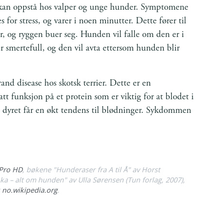
m kan oppstå hos valper og unge hunder. Symptomene
 for stress, og varer i noen minutter. Dette fører til
er, og ryggen buer seg. Hunden vil falle om den er i
er smertefull, og den vil avta ettersom hunden blir
and disease hos skotsk terrier. Dette er en
t funksjon på et protein som er viktig for at blodet i
at dyret får en økt tendens til blødninger. Sykdommen
Pro HD
, bøkene
"Hunderaser fra A til Å"
av Horst
a – alt om hunden"
av Ulla Sørensen (Tun forlag, 2007),
g
no.wikipedia.org
.